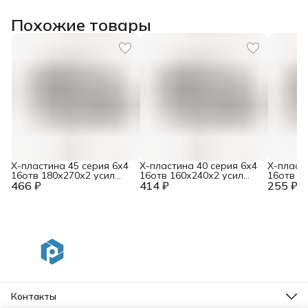
Похожие товары
Х-пластина 45 серия 6х4
Х-пластина 40 серия 6х4
Х-пласт
16отв 180х270х2 усил
16отв 160х240х2 усил
16отв 1
466 ₽
RAL9006
414 ₽
RAL9006
255 ₽
RAL9006
Контакты