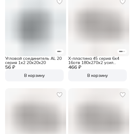
Угловой соединитель AL 20
Х-пластина 45 серия 6х4
серия 1х2 20х20х20
16отв 180х270х2 усил
56 ₽
466 ₽
RAL9006
В корзину
В корзину