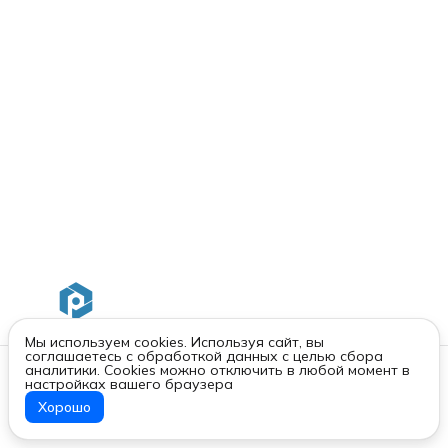
Мы используем cookies. Используя сайт, вы
соглашаетесь с обработкой данных с целью сбора
Контакты
аналитики. Cookies можно отключить в любой момент в
настройках вашего браузера
Адрес
г. Санкт-Петербург, Московский пр. 93 лит. А
Хорошо
ООО «ПРОМЫШЛЕННЫЙ КОНСТРУКТОР»
Реквизиты
Телефон
8 (800) 550-77-89
Режим работы