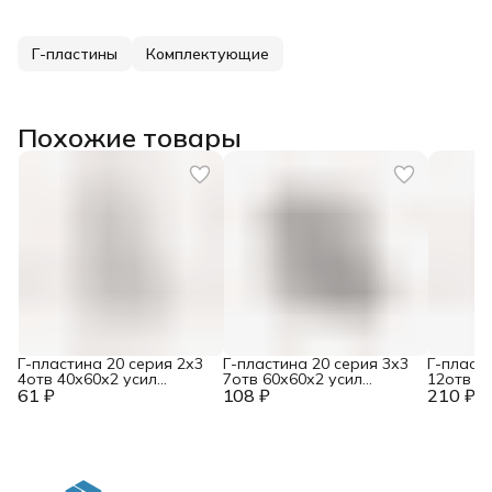
Г-пластины
Комплектующие
Похожие товары
Г-пластина 20 серия 2х3
Г-пластина 20 серия 3х3
Г-пласти
4отв 40х60х2 усил
7отв 60х60х2 усил
12отв 1
61 ₽
RAL9006
108 ₽
RAL9006
210 ₽
RAL9006