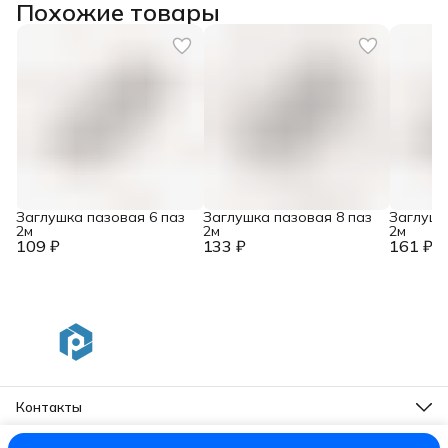
Похожие товары
Заглушка пазовая 6 паз
Заглушка пазовая 8 паз
Заглушк
2м
2м
2м
109 ₽
133 ₽
161 ₽
Контакты
Адрес
г. Санкт-Петербург, Московский пр. 93 лит. А