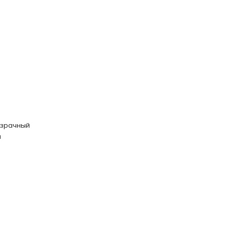
зрачный
я