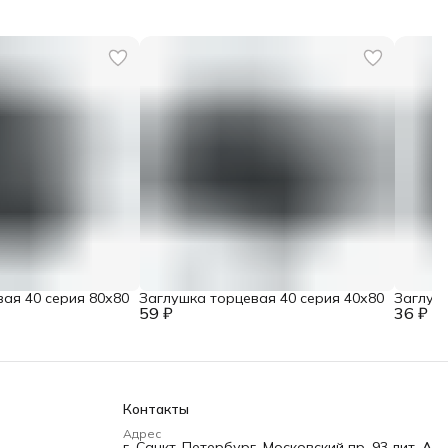
ая 40 серия 80х80
Заглушка торцевая 40 серия 40х80
Заглушк
59 ₽
36 ₽
Контакты
Адрес
г. Санкт-Петербург, Московский пр. 93 лит. А