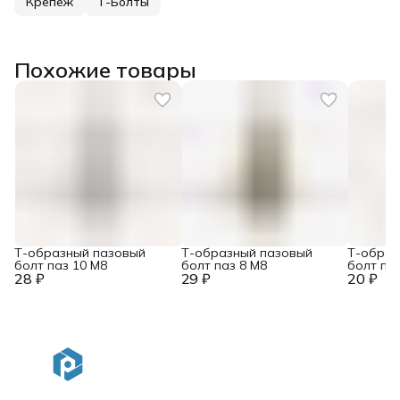
Крепеж
Т-Болты
Похожие товары
Т-образный пазовый
Т-образный пазовый
Т-образ
болт паз 10 М8
болт паз 8 М8
болт па
28 ₽
29 ₽
20 ₽