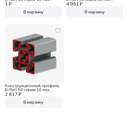
1 ₽
100х100
4 951 ₽
50х100
В корзину
В корзину
Конструкционный профиль
B-Rxrt 50 серия 10 паз
2 817 ₽
50х50
В корзину