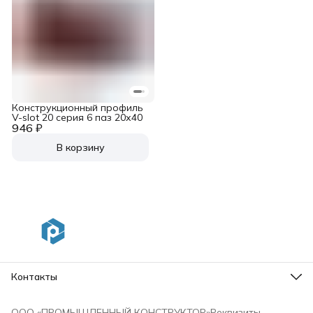
Конструкционный профиль
V-slot 20 серия 6 паз 20х40
946 ₽
В корзину
Контакты
Адрес
г. Санкт-Петербург, Московский пр. 93 лит. А
ООО «ПРОМЫШЛЕННЫЙ КОНСТРУКТОР»
Реквизиты
Телефон