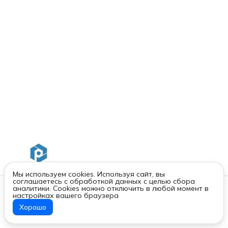
Мы используем cookies. Используя сайт, вы
соглашаетесь с обработкой данных с целью сбора
Контакты
аналитики. Cookies можно отключить в любой момент в
настройках вашего браузера
Адрес
г. Санкт-Петербург, Московский пр. 93 лит. А
Хорошо
ООО «ПРОМЫШЛЕННЫЙ КОНСТРУКТОР»
Реквизиты
Телефон
8 (800) 550-77-89
Режим работы